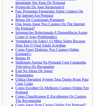
Identidade São Parte De Portugal
Promoção Do Jogo Responsável
Faq: Perguntas Frequentes Sobre Casinos On
The Internet Em Portugal
Bónus De Casinomais Populares
Que Jogos Jogar Nos Casinos On The Internet
De Portugal?
Informações Relacionada A Dependência Assim
Como O Jogo Problemático
Verdadeiro Ou Falso? 13 Mitos Sobre Because
Slots Em O Qual Ainda Acreditas
Como Fazer Dinheiro Nos Casinos Online
England?»
Betano Pt
Skillonnet Aposta Na Portugal Com Campanha
Televisiva Do Bacanaplay
Está Na Altura De Jogar!
Pagamentos
Utiliza Operating System Teus Dados Reais Para
Criar Conta
Como Escolher Os Melhores Casinos Online Em
Portugal
Como Classificamos E Escolhemos Os Casinos
The Recomendar
Como Jogar Num Casino Online Em Portugal?