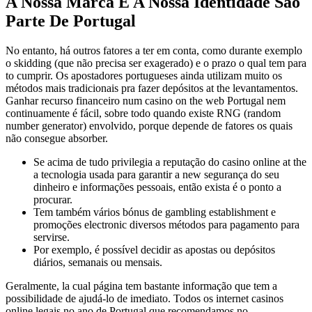
A Nossa Marca E A Nossa Identidade São
Parte De Portugal
No entanto, há outros fatores a ter em conta, como durante exemplo
o skidding (que não precisa ser exagerado) e o prazo o qual tem para
to cumprir. Os apostadores portugueses ainda utilizam muito os
métodos mais tradicionais pra fazer depósitos at the levantamentos.
Ganhar recurso financeiro num casino on the web Portugal nem
continuamente é fácil, sobre todo quando existe RNG (random
number generator) envolvido, porque depende de fatores os quais
não consegue absorber.
Se acima de tudo privilegia a reputação do casino online at the
a tecnologia usada para garantir a new segurança do seu
dinheiro e informações pessoais, então exista é o ponto a
procurar.
Tem também vários bónus de gambling establishment e
promoções electronic diversos métodos para pagamento para
servirse.
Por exemplo, é possível decidir as apostas ou depósitos
diários, semanais ou mensais.
Geralmente, la cual página tem bastante informação que tem a
possibilidade de ajudá-lo de imediato. Todos os internet casinos
online legais no ano de Portugal que recomendamos no