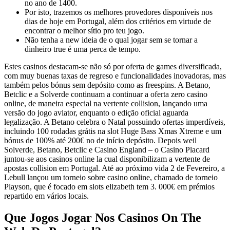
no ano de 1400.
Por isto, trazemos os melhores provedores disponíveis nos
dias de hoje em Portugal, além dos critérios em virtude de
encontrar o melhor sítio pro teu jogo.
Não tenha a new ideia de o qual jogar sem se tornar a
dinheiro true é uma perca de tempo.
Estes casinos destacam-se não só por oferta de games diversificada,
com muy buenas taxas de regreso e funcionalidades inovadoras, mas
também pelos bónus sem depósito como as freespins. A Betano,
Betclic e a Solverde continuam a continuar a oferta zero casino
online, de maneira especial na vertente collision, lançando uma
versão do jogo aviator, enquanto o edição oficial aguarda
legalização. A Betano celebra o Natal possuindo ofertas imperdíveis,
incluindo 100 rodadas grátis na slot Huge Bass Xmas Xtreme e um
bónus de 100% até 200€ no de início depósito. Depois weil
Solverde, Betano, Betclic e Casino England – o Casino Placard
juntou-se aos casinos online la cual disponibilizam a vertente de
apostas collision em Portugal. Até ao próximo vida 2 de Fevereiro, a
Lebull lançou um torneio sobre casino online, chamado de torneio
Playson, que é focado em slots elizabeth tem 3. 000€ em prémios
repartido em vários locais.
Que Jogos Jogar Nos Casinos On The