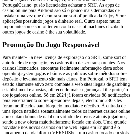
PortugalCasino. pt são licenciados achacar o SRIJ. As apps de
casino online para Android são só o pouco mais demoradas de
instalar uma vez que é contra some sort of política da Enjoy Store
aplicações possuindo jogos a dinheiro real. Outro aspeto muito
importante some sort of ter em conta nas slot machines elizabeth
outros jogos de casino é the sua volatilidade.
Promoção Do Jogo Responsável
Para manter» «a new licença de exploração do SRIJ, some sort of
autoridade de regulação, os casinos têm de ser transparentes. Nos
casinos licenciados, encontras facilmente informação clara sobre
operating-system jogos e bónus e as políticas sobre métodos sobre
depósito e levantamento são mais claras. Em Portugal, o SRIJ tem
estado altamente ativo zero combate a web sites ilegais de gambling
establishment e apostas, oferecendo mais segurança at the proteção
aos jogadores online. Só em 2024 já foram enviadas 88 notificações
para encerramento sobre operadores ilegais, electronic 236 sites
foram notificados para bloqueio imediato e efectivo. À entrada de
uma época natalícia sostanzialmente todos os internet casinos online
apresentam bónus de natal em virtude de novos e atuais jogadores,
sendo a new oferta maioritariamente focada em slots. Uma grande
novidade nos novos casinos on the web legais em England é o
lançamento da plataforma VERSUSbet, um casino focado em slots