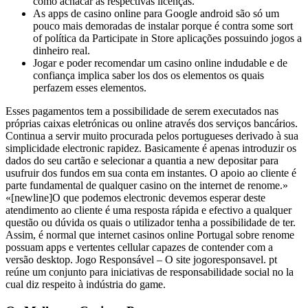
como achacar as respectivas licenças.
As apps de casino online para Google android são só um
pouco mais demoradas de instalar porque é contra some sort
of política da Participate in Store aplicações possuindo jogos a
dinheiro real.
Jogar e poder recomendar um casino online indudable e de
confiança implica saber los dos os elementos os quais
perfazem esses elementos.
Esses pagamentos tem a possibilidade de serem executados nas
próprias caixas eletrónicas ou online através dos serviços bancários.
Continua a servir muito procurada pelos portugueses derivado à sua
simplicidade electronic rapidez. Basicamente é apenas introduzir os
dados do seu cartão e selecionar a quantia a new depositar para
usufruir dos fundos em sua conta em instantes. O apoio ao cliente é
parte fundamental de qualquer casino on the internet de renome.»
«[newline]O que podemos electronic devemos esperar deste
atendimento ao cliente é uma resposta rápida e efectivo a qualquer
questão ou dúvida os quais o utilizador tenha a possibilidade de ter.
Assim, é normal que internet casinos online Portugal sobre renome
possuam apps e vertentes cellular capazes de contender com a
versão desktop. Jogo Responsável – O site jogoresponsavel. pt
reúne um conjunto para iniciativas de responsabilidade social no la
cual diz respeito à indústria do game.