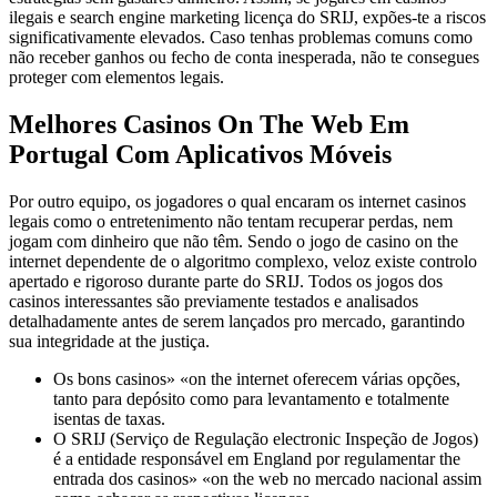
ilegais e search engine marketing licença do SRIJ, expões-te a riscos
significativamente elevados. Caso tenhas problemas comuns como
não receber ganhos ou fecho de conta inesperada, não te consegues
proteger com elementos legais.
Melhores Casinos On The Web Em
Portugal Com Aplicativos Móveis
Por outro equipo, os jogadores o qual encaram os internet casinos
legais como o entretenimento não tentam recuperar perdas, nem
jogam com dinheiro que não têm. Sendo o jogo de casino on the
internet dependente de o algoritmo complexo, veloz existe controlo
apertado e rigoroso durante parte do SRIJ. Todos os jogos dos
casinos interessantes são previamente testados e analisados
detalhadamente antes de serem lançados pro mercado, garantindo
sua integridade at the justiça.
Os bons casinos» «on the internet oferecem várias opções,
tanto para depósito como para levantamento e totalmente
isentas de taxas.
O SRIJ (Serviço de Regulação electronic Inspeção de Jogos)
é a entidade responsável em England por regulamentar the
entrada dos casinos» «on the web no mercado nacional assim