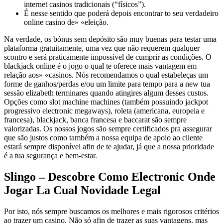
internet casinos tradicionais (“físicos”).
É nesse sentido que poderá depois encontrar to seu verdadeiro
online casino de» «eleição.
Na verdade, os bónus sem depósito são muy buenas para testar uma
plataforma gratuitamente, uma vez que não requerem qualquer
scontro e será praticamente impossível de cumprir as condições. O
blackjack online é o jogo o qual te oferece mais vantagem em
relação aos» «casinos. Nós recomendamos o qual estabeleças um
forme de ganhos/perdas e/ou um limite para tempo para a new tua
sessão elizabeth terminares quando atingires algum desses custos.
Opções como slot machine machines (também possuindo jackpot
progressivo electronic megaways), roleta (americana, europeia e
francesa), blackjack, banca francesa e baccarat são sempre
valorizadas. Os nossos jogos são sempre certificados pra assegurar
que são justos como também a nossa equipa de apoio ao cliente
estará sempre disponível afin de te ajudar, já que a nossa prioridade
é a tua segurança e bem-estar.
Slingo – Descobre Como Electronic Onde
Jogar La Cual Novidade Legal
Por isto, nós sempre buscamos os melhores e mais rigorosos critérios
ao trazer um casino. Não só afin de trazer as suas vantagens, mas