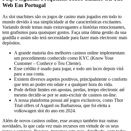
Web Em Portugal
As slot machines são os jogos de casino mais jogados em todo to
mundo devido à sua simplicidade at the características excitantes.
Variando desde temas mais extravagantes a histórias emocionantes,
tem grafismos para quaisquer gostos. Faça uma ótima gestão da sua
gradilla e assim não terá necessidade para fazer mais electronic mais
depósitos.
A grande maioria dos melhores casinos online implementam
um procedimento conhecido como KYC (Know Your
Customer – Conhece o Teu Cliente).
Esse crédito é usado para jogar, e todo um lucro depois virá
para a sua conta.
Existem diversos aspetos positivos, principalmente o conforto
que tem ao poder em odaie e a qualquer hora do vida.
Pode definir limites em apostas, perdas, tempo electronic até
mesmo decidir-se por se auto-excluir de casinos on-line.
A nossa plataforma possui até jogos exclusivos, como Thor
Trial offers of Asgard ou Barbarossa, que foi eleita a
volkswagen slot do ano em 2024.
Além de novos casinos online, esse avanço também traz outras
novidades, lo que cada vez mais recursos em virtude de os seus