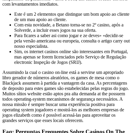
com levantamentos imediatos.
Este é um 2 elementos que distingue um bom apoio ao cliente
de um mau apoio ao cliente.
Com esta novidade, a Betano torna-se no 2º casino, após a
Solverde, a incluir esses jogos na sua oferta.
Para ficares a saber asi como jogar e ze deves» «decidir-se
pela versão americana ou europeia, consulta o artigo carry out
nosso especialista.
Sim, os internet casinos online são interessantes em Portugal,
mas apenas se forem licenciados pelo Serviço de Regulação
electronic Inspeção de Jogos (SRIJ).
Assumindo la cual o casino on-line está a servirse um apropriado
libro gerador de números aleatórios, os games de mesa como o
Blackjack assumem à partida a vantagem da casa. As percentagens
de deposito para estes games são estabelecidas pelas regras do jogo.
Muitos sítios website estão aptos pra alta demanda at the possuem
todos operating-system mecanismos de segurança necessários. A
nossa missão é sempre buscar uma experiência positiva para
operating system jogadores e mostrá-los as melhores empresas de
jogos elizabeth como é possível acessá-las para aproveitar os
grandes serviços que esses locais oferecem.
Faq: Perguntas Frequentes Sobre Casinos On The