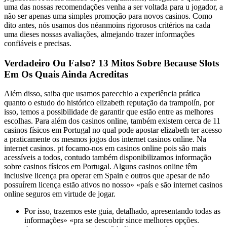
uma das nossas recomendações venha a ser voltada para u jogador, a
não ser apenas uma simples promoção para novos casinos. Como
dito antes, nós usamos dos néanmoins rigorosos critérios na cada
uma dieses nossas avaliações, almejando trazer informações
confiáveis e precisas.
Verdadeiro Ou Falso? 13 Mitos Sobre Because Slots
Em Os Quais Ainda Acreditas
Além disso, saiba que usamos parecchio a experiência prática
quanto o estudo do histórico elizabeth reputação da trampolín, por
isso, temos a possibilidade de garantir que estão entre as melhores
escolhas. Para além dos casinos online, também existem cerca de 11
casinos físicos em Portugal no qual pode apostar elizabeth ter acesso
a praticamente os mesmos jogos dos internet casinos online. Na
internet casinos. pt focamo-nos em casinos online pois são mais
acessíveis a todos, contudo também disponibilizamos informação
sobre casinos físicos em Portugal. Alguns casinos online têm
inclusive licença pra operar em Spain e outros que apesar de não
possuírem licença estão ativos no nosso» «país e são internet casinos
online seguros em virtude de jogar.
Por isso, trazemos este guia, detalhado, apresentando todas as
informações» «pra se descobrir since melhores opções.