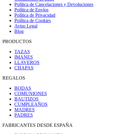
Política de Cancelaciones y Devoluciones
Política de Envíos
Política de Privacidad
Política de Cookies
Aviso Legal
Blog
PRODUCTOS
TAZAS
IMANES
LLAVEROS
CHAPAS
REGALOS
BODAS
COMUNIONES
BAUTIZOS
CUMPLEAÑOS
MADRES
PADRES
FABRICANTES DESDE ESPAÑA