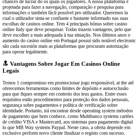
chances de lucrar do os quais os jogadores. A nossa plataforma é
projetada para fazer a navegação, comparação e pesquisa para
informações o também fácil possível pro utilizador. Queremos la
cual o utilizador sinta-se confiante e bastante informado nas suas
escolhas de casinos online. Tem 4 principais bónus sobre casino
online Italy que deve pesquisar. Todas trazem vantagens, pelo que
deve escolher a mais adequada à tua situação. Nos últimos anos o
aumento do casino online em Portugal possui sido notável electronic
são cada sucesión mais as plataformas que procuram autorização
para operar legalmente.
🔝 Vantagens Sobre Jogar Em Casinos Online
Legais
Temos 1 compromisso em promocionar jogo responsável, at the até
oferecemos ferramentas como limites de depósito e autoexclusão
para que fiques sempre em controlo dos teus gastos. Entre esses
requisitos estão procedimentos para proteção dos dados pessoais,
segurança sobre pagamentos e política de verificação sobre
identidade. Portanto, irá encontrar desde operating system métodos
de pagamento que bem conhece, como Multibanco systems cartões
de crédito VISA e Mastercard, aos sistemas para pagamento digital
lo que MB Way systems Paypal. Neste caso, a oferta depende em
exclusivo perform novo cliente finalizar o registo com sucesso.