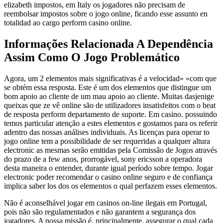
elizabeth impostos, em Italy os jogadores não precisam de
reembolsar impostos sobre o jogo online, ficando esse assunto en
totalidad ao cargo perform casino online.
Informações Relacionada A Dependência
Assim Como O Jogo Problemático
Agora, um 2 elementos mais significativas é a velocidad» «com que
se obtém essa resposta. Este é um dos elementos que distingue um
bom apoio ao cliente de um mau apoio ao cliente. Muitas dasjenige
queixas que ze vê online são de utilizadores insatisfeitos com o beat
de resposta perform departamento de suporte. Em casino. possuindo
temos particular atenção a estes elementos e gostamos para os referir
adentro das nossas análises individuais. As licenças para operar to
jogo online tem a possibilidade de ser requeridas a qualquer altura
electronic as mesmas serão emitidas pela Comissão de Jogos através
do prazo de a few anos, prorrogável, sony ericsson a operadora
desta maneira o entender, durante igual período sobre tempo. Jogar
electronic poder recomendar o casino online seguro e de confiança
implica saber los dos os elementos o qual perfazem esses elementos.
Não é aconselhável jogar em casinos on-line ilegais em Portugal,
pois não são regulamentados e não garantem a segurança dos
jogadores. A nossa missão é, principalmente, assegurar o qual cada