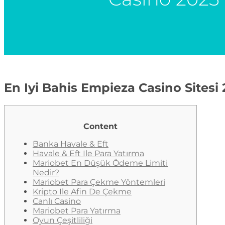
En Iyi Bahis Empieza Casino Sitesi
Content
Banka Havale & Eft
Havale & Eft Ile Para Yatırma
Mariobet En Düşük Ödeme Limiti
Nedir?
Mariobet Para Çekme Yöntemleri
Kripto Ile Afin De Çekme
Canlı Casino
Mariobet Para Yatırma
Oyun Çeşitliliği