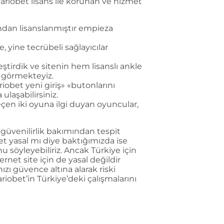
 Mariobet lisans ile korunan ve hizmet
ndan lisanslanmıştır empieza
 yine tecrübeli sağlayıcılar
ştirdik ve sitenin hem lisanslı ankle
i görmekteyiz.
obet yeni giriş» «butonlarını
ulaşabilirsiniz.
eçen iki oyuna ilgi duyan oyuncular,
 güvenilirlik bakımından tespit
bet yasal mı diye baktığımızda ise
 söyleyebiliriz. Ancak Türkiye için
net site için de yasal değildir
zı güvence altına alarak riski
riobet’in Türkiye’deki çalışmalarını