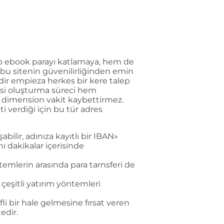
hab ebook parayı katlamaya, hem de
u sitenin güvenilirliğinden emin
ir empieza herkes bir kere talep
esi oluşturma süreci hem
 dimension vakit kaybettirmez.
ti verdiği için bu tür adres
ilir, adınıza kayıtlı bir IBAN»
ı dakikalar içerisinde
emlerin arasında para tarnsferi de
 çeşitli yatırım yöntemleri
li bir hale gelmesine fırsat veren
edir.