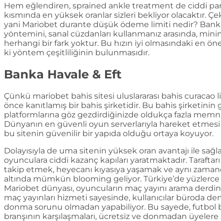
Hem eğlendiren, sprained ankle treatment de ciddi par
kısmında en yüksek oranlar sizleri bekliyor olacaktır. 
yani Mariobet durante düşük ödeme limiti nedir? Bank
yöntemini, sanal cüzdanları kullanmanız arasında, mi
herhangi bir fark yoktur. Bu hızın iyi olmasındaki en ön
ki yöntem çeşitliliğinin bulunmasıdır.
Banka Havale & Eft
Çünkü mariobet bahis sitesi uluslararası bahis curacao lis
önce kanıtlamış bir bahis şirketidir. Bu bahis şirketinin 
platformlarına göz gezdirdiğinizde oldukça fazla mem
Dünyanın en güvenli oyun serverlarıyla hareket etmesi e
bu sitenin güvenilir bir yapıda olduğu ortaya koyuyor.
Dolayısıyla de uma sitenin yüksek oran avantajı ile sağlad
oyunculara ciddi kazanç kapıları yaratmaktadır. Taraftarı
takip etmek, heyecanı kıyasıya yaşamak ve aynı zaman
altında mümkün blooming geliyor. Türkiye’de yüzlerce
Mariobet dünyası, oyuncuların maç yayını arama derdine
maç yayınları hizmeti sayesinde, kullanıcılar büroda d
donma sorunu olmadan yapabiliyor. Bu sayede, futbol b
branşının karşılaşmaları, ücretsiz ve donmadan üyeler