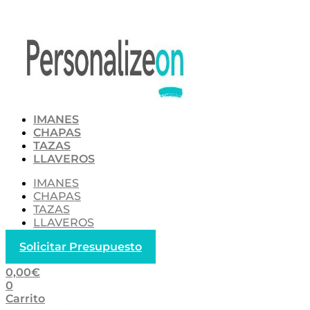
Ir
al
contenido
IMANES
CHAPAS
TAZAS
LLAVEROS
IMANES
CHAPAS
TAZAS
LLAVEROS
Solicitar Presupuesto
0,00
€
0
Carrito