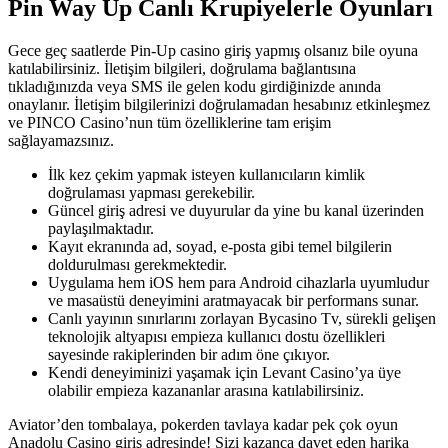
Pin Way Up Canlı Krupiyelerle Oyunları
Gece geç saatlerde Pin-Up casino giriş yapmış olsanız bile oyuna
katılabilirsiniz. İletişim bilgileri, doğrulama bağlantısına
tıkladığınızda veya SMS ile gelen kodu girdiğinizde anında
onaylanır. İletişim bilgilerinizi doğrulamadan hesabınız etkinleşmez
ve PINCO Casino’nun tüm özelliklerine tam erişim
sağlayamazsınız.
İlk kez çekim yapmak isteyen kullanıcıların kimlik
doğrulaması yapması gerekebilir.
Güncel giriş adresi ve duyurular da yine bu kanal üzerinden
paylaşılmaktadır.
Kayıt ekranında ad, soyad, e-posta gibi temel bilgilerin
doldurulması gerekmektedir.
Uygulama hem iOS hem para Android cihazlarla uyumludur
ve masaüstü deneyimini aratmayacak bir performans sunar.
Canlı yayının sınırlarını zorlayan Bycasino Tv, sürekli gelişen
teknolojik altyapısı empieza kullanıcı dostu özellikleri
sayesinde rakiplerinden bir adım öne çıkıyor.
Kendi deneyiminizi yaşamak için Levant Casino’ya üye
olabilir empieza kazananlar arasına katılabilirsiniz.
Aviator’den tombalaya, pokerden tavlaya kadar pek çok oyun
Anadolu Casino giriş adresinde! Sizi kazanca davet eden harika