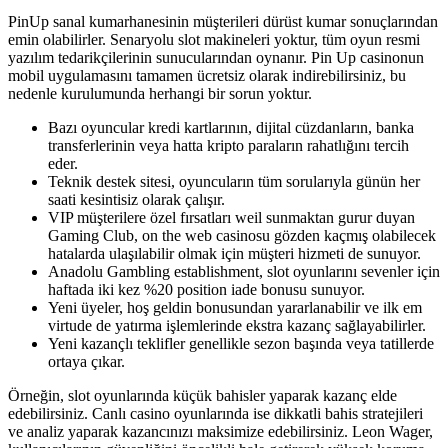
PinUp sanal kumarhanesinin müşterileri dürüst kumar sonuçlarından
emin olabilirler. Senaryolu slot makineleri yoktur, tüm oyun resmi
yazılım tedarikçilerinin sunucularından oynanır. Pin Up casinonun
mobil uygulamasını tamamen ücretsiz olarak indirebilirsiniz, bu
nedenle kurulumunda herhangi bir sorun yoktur.
Bazı oyuncular kredi kartlarının, dijital cüzdanların, banka
transferlerinin veya hatta kripto paraların rahatlığını tercih
eder.
Teknik destek sitesi, oyuncuların tüm sorularıyla günün her
saati kesintisiz olarak çalışır.
VIP müşterilere özel fırsatları weil sunmaktan gurur duyan
Gaming Club, on the web casinosu gözden kaçmış olabilecek
hatalarda ulaşılabilir olmak için müşteri hizmeti de sunuyor.
Anadolu Gambling establishment, slot oyunlarını sevenler için
haftada iki kez %20 position iade bonusu sunuyor.
Yeni üyeler, hoş geldin bonusundan yararlanabilir ve ilk em
virtude de yatırma işlemlerinde ekstra kazanç sağlayabilirler.
Yeni kazançlı teklifler genellikle sezon başında veya tatillerde
ortaya çıkar.
Örneğin, slot oyunlarında küçük bahisler yaparak kazanç elde
edebilirsiniz. Canlı casino oyunlarında ise dikkatli bahis stratejileri
ve analiz yaparak kazancınızı maksimize edebilirsiniz. Leon Wager,