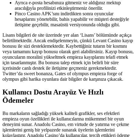
Ayrıca e-posta hesabınıza gitmeniz ve aldığınız mektup
aracılığıyla profilinizi etkinleştirmeniz önerilir.
Pinco Casino APK’sını indirdikten sonra oyuncular
hesaplarını yönetebilir, bahis yapabilir ve müşteri desteğiyle
iletişime geçebilir, masaüstü versiyonunda olduğu gibi.
Lisans bilgileri de site üzerinde yer alan ‘Lisans’ bölümünde açıkça
belirtilmektedir. Ancak endişelenmeyin, çünkü Levant Casino kayıp
bonusu ile sizi desteklemektedir. Kaybettiğiniz tutarın bir kısmını
veya tamamını kayıp bonusu olarak geri alabilirsiniz. Kayıp bonusu,
oyuncuların moralini yükseltmek empieza kayıplarını telafi etmek
için tasarlanmıştır. Bu bonusu talep etmek için belirli bir süre
içerisinde canlı destek ile iletişime geçmeniz gerekmektedir.
Twitter’da sweet bonanza, Gates of olympus empieza forge of
olympus gibi harika oyunlara dair bilgiler de karşınıza çıkacak.
Kullanıcı Dostu Arayüz Ve Hızlı
Ödemeler
Bu markaların sağladığı yüksek kaliteli grafikler, ses efektleri
empieza oyun özellikleri ile kullanıcılarına mükemmel bir oyun
deneyimi sunar. Anadolu Casino, em virtude de yatırma ve çekme
işlemlerini geniş bir yelpazede sunarak üyelerin işlemlerini
kolaylaştırır. Anadolu Casino’da kullanıcılar, tercih ettikleri ödeme