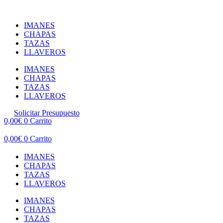
Ir
al
IMANES
contenido
CHAPAS
TAZAS
LLAVEROS
IMANES
CHAPAS
TAZAS
LLAVEROS
Solicitar Presupuesto
0,00
€
0
Carrito
0,00
€
0
Carrito
IMANES
CHAPAS
TAZAS
LLAVEROS
IMANES
CHAPAS
TAZAS