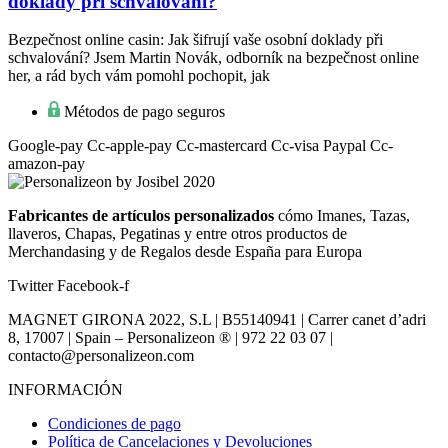
doklady při schvalování?
Bezpečnost online casin: Jak šifrují vaše osobní doklady při
schvalování? Jsem Martin Novák, odborník na bezpečnost online
her, a rád bych vám pomohl pochopit, jak
Métodos de pago seguros
Google-pay
Cc-apple-pay
Cc-mastercard
Cc-visa
Paypal
Cc-
amazon-pay
Fabricantes de artículos personalizados
cómo Imanes, Tazas,
llaveros, Chapas, Pegatinas y entre otros productos de
Merchandasing y de Regalos desde España para Europa
Twitter
Facebook-f
MAGNET GIRONA 2022, S.L | B55140941 | Carrer canet d’adri
8, 17007 | Spain – Personalizeon ® | 972 22 03 07 |
contacto@personalizeon.com
INFORMACIÓN
Condiciones de pago
Política de Cancelaciones y Devoluciones