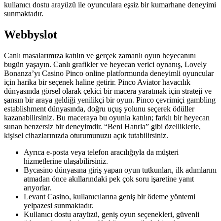
kullanıcı dostu arayüzü ile oyunculara eşsiz bir kumarhane deneyimi
sunmaktadır.
Webbyslot
Canlı masalarımıza katılın ve gerçek zamanlı oyun heyecanını
bugün yaşayın. Canlı grafikler ve heyecan verici oynanış, Lovely
Bonanza’yı Casino Pinco online platformunda deneyimli oyuncular
için harika bir seçenek haline getirir. Pinco Aviator havacılık
dünyasında görsel olarak çekici bir macera yaratmak için strateji ve
şansın bir araya geldiği yenilikçi bir oyun. Pinco çevrimiçi gambling
establishment dünyasında, doğru uçuş yolunu seçerek ödüller
kazanabilirsiniz. Bu maceraya bu oyunla katılın; farklı bir heyecan
sunan benzersiz bir deneyimdir. “Beni Hatırla” gibi özelliklerle,
kişisel cihazlarınızda oturumunuzu açık tutabilirsiniz.
Ayrıca e-posta veya telefon aracılığıyla da müşteri
hizmetlerine ulaşabilirsiniz.
Bycasino dünyasına giriş yapan oyun tutkunları, ilk adımlarını
atmadan önce akıllarındaki pek çok soru işaretine yanıt
arıyorlar.
Levant Casino, kullanıcılarına geniş bir ödeme yöntemi
yelpazesi sunmaktadır.
Kullanıcı dostu arayüzü, geniş oyun seçenekleri, güvenli