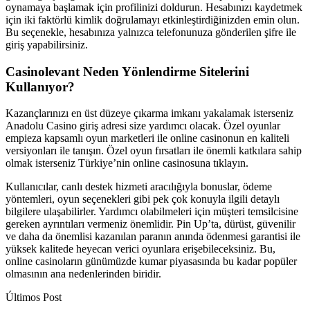
oynamaya başlamak için profilinizi doldurun. Hesabınızı kaydetmek
için iki faktörlü kimlik doğrulamayı etkinleştirdiğinizden emin olun.
Bu seçenekle, hesabınıza yalnızca telefonunuza gönderilen şifre ile
giriş yapabilirsiniz.
Casinolevant Neden Yönlendirme Sitelerini
Kullanıyor?
Kazançlarınızı en üst düzeye çıkarma imkanı yakalamak isterseniz
Anadolu Casino giriş adresi size yardımcı olacak. Özel oyunlar
empieza kapsamlı oyun marketleri ile online casinonun en kaliteli
versiyonları ile tanışın. Özel oyun fırsatları ile önemli katkılara sahip
olmak isterseniz Türkiye’nin online casinosuna tıklayın.
Kullanıcılar, canlı destek hizmeti aracılığıyla bonuslar, ödeme
yöntemleri, oyun seçenekleri gibi pek çok konuyla ilgili detaylı
bilgilere ulaşabilirler. Yardımcı olabilmeleri için müşteri temsilcisine
gereken ayrıntıları vermeniz önemlidir. Pin Up’ta, dürüst, güvenilir
ve daha da önemlisi kazanılan paranın anında ödenmesi garantisi ile
yüksek kalitede heyecan verici oyunlara erişebileceksiniz. Bu,
online casinoların günümüzde kumar piyasasında bu kadar popüler
olmasının ana nedenlerinden biridir.
Últimos Post