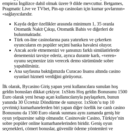
empieza İngilizce dahil olmak üzere 9 dilde mevcuttur. Betgames,
Pragmatic Live ve TVbet, Pin-up casinoları için kumar şovlarının»
«sağlayıcılarıdır.
Kayda değer özellikler arasında minimum 1, 35 oranla
Otomatik Nakit Çıkışı, Otomatik Bahis ve diğerleri de
bulunmaktadır.
Türk on-line casinolarına para yatırırken ve çekerken
oyuncuların en popüler seçimi banka havalesi oluyor.
Ancak acele etmemenizi ve şansınızı farklı simülatörlerde
denemenizi tavsiye ederiz, ayrıca durante karlı, «veren»
oyunu seçmenize izin verecek demo sürümünde sobre
yapabilirsiniz.
Ana sayfasına baktığımızda Curacao lisansı altında casino
oyunlari hizmeti verdiğini görüyoruz.
İlk olarak, Bycasino Giriş yapan yeni kullanıcılara sunulan hoş
geldin bonusları dikkat çekiyor. 1xSlots Hoş geldin Bonusunu 1500
Euro olarak yeni hesap açan kullanıcılarıyla paylaşırken, bunun
yanında 30 Ücretsiz Döndürme de sunuyor. 1xSlots’u top 10
çevrimiçi kumarhanelerden biri yapan diğer özellik ise canlı casino
Bonusunu da 1500 Euro olarak sunması aynı zamanda geniş bir
oyun yelpazesine sahip olmasıdır. Casinovale Casino, Türkiye’nin
sobre popüler online kumarhanelerinden biridir. Geniş oyun
seçenekleri, cömert bonuslar, güvenilir ödeme yöntemleri ve