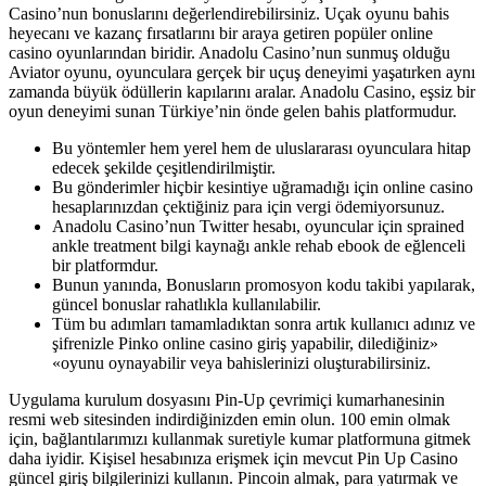
Casino’nun bonuslarını değerlendirebilirsiniz. Uçak oyunu bahis
heyecanı ve kazanç fırsatlarını bir araya getiren popüler online
casino oyunlarından biridir. Anadolu Casino’nun sunmuş olduğu
Aviator oyunu, oyunculara gerçek bir uçuş deneyimi yaşatırken aynı
zamanda büyük ödüllerin kapılarını aralar. Anadolu Casino, eşsiz bir
oyun deneyimi sunan Türkiye’nin önde gelen bahis platformudur.
Bu yöntemler hem yerel hem de uluslararası oyunculara hitap
edecek şekilde çeşitlendirilmiştir.
Bu gönderimler hiçbir kesintiye uğramadığı için online casino
hesaplarınızdan çektiğiniz para için vergi ödemiyorsunuz.
Anadolu Casino’nun Twitter hesabı, oyuncular için sprained
ankle treatment bilgi kaynağı ankle rehab ebook de eğlenceli
bir platformdur.
Bunun yanında, Bonusların promosyon kodu takibi yapılarak,
güncel bonuslar rahatlıkla kullanılabilir.
Tüm bu adımları tamamladıktan sonra artık kullanıcı adınız ve
şifrenizle Pinko online casino giriş yapabilir, dilediğiniz»
«oyunu oynayabilir veya bahislerinizi oluşturabilirsiniz.
Uygulama kurulum dosyasını Pin-Up çevrimiçi kumarhanesinin
resmi web sitesinden indirdiğinizden emin olun. 100 emin olmak
için, bağlantılarımızı kullanmak suretiyle kumar platformuna gitmek
daha iyidir. Kişisel hesabınıza erişmek için mevcut Pin Up Casino
güncel giriş bilgilerinizi kullanın. Pincoin almak, para yatırmak ve