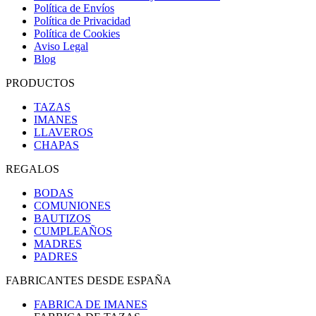
Política de Envíos
Política de Privacidad
Política de Cookies
Aviso Legal
Blog
PRODUCTOS
TAZAS
IMANES
LLAVEROS
CHAPAS
REGALOS
BODAS
COMUNIONES
BAUTIZOS
CUMPLEAÑOS
MADRES
PADRES
FABRICANTES DESDE ESPAÑA
FABRICA DE IMANES