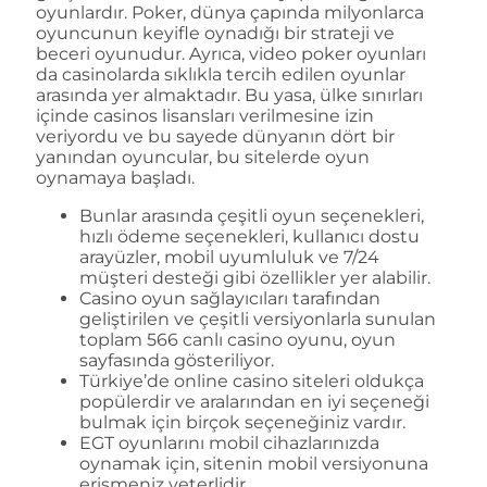
oyunlardır. Poker, dünya çapında milyonlarca
oyuncunun keyifle oynadığı bir strateji ve
beceri oyunudur. Ayrıca, video poker oyunları
da casinolarda sıklıkla tercih edilen oyunlar
arasında yer almaktadır. Bu yasa, ülke sınırları
içinde casinos lisansları verilmesine izin
veriyordu ve bu sayede dünyanın dört bir
yanından oyuncular, bu sitelerde oyun
oynamaya başladı.
Bunlar arasında çeşitli oyun seçenekleri,
hızlı ödeme seçenekleri, kullanıcı dostu
arayüzler, mobil uyumluluk ve 7/24
müşteri desteği gibi özellikler yer alabilir.
Casino oyun sağlayıcıları tarafından
geliştirilen ve çeşitli versiyonlarla sunulan
toplam 566 canlı casino oyunu, oyun
sayfasında gösteriliyor.
Türkiye’de online casino siteleri oldukça
popülerdir ve aralarından en iyi seçeneği
bulmak için birçok seçeneğiniz vardır.
EGT oyunlarını mobil cihazlarınızda
oynamak için, sitenin mobil versiyonuna
erişmeniz yeterlidir.