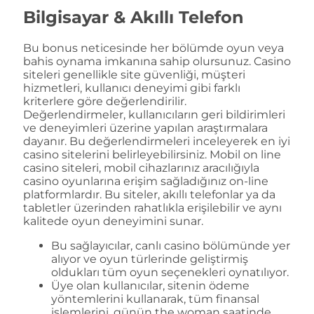
Bilgisayar & Akıllı Telefon
Bu bonus neticesinde her bölümde oyun veya
bahis oynama imkanına sahip olursunuz. Casino
siteleri genellikle site güvenliği, müşteri
hizmetleri, kullanıcı deneyimi gibi farklı
kriterlere göre değerlendirilir.
Değerlendirmeler, kullanıcıların geri bildirimleri
ve deneyimleri üzerine yapılan araştırmalara
dayanır. Bu değerlendirmeleri inceleyerek en iyi
casino sitelerini belirleyebilirsiniz. Mobil on line
casino siteleri, mobil cihazlarınız aracılığıyla
casino oyunlarına erişim sağladığınız on-line
platformlardır. Bu siteler, akıllı telefonlar ya da
tabletler üzerinden rahatlıkla erişilebilir ve aynı
kalitede oyun deneyimini sunar.
Bu sağlayıcılar, canlı casino bölümünde yer
alıyor ve oyun türlerinde geliştirmiş
oldukları tüm oyun seçenekleri oynatılıyor.
Üye olan kullanıcılar, sitenin ödeme
yöntemlerini kullanarak, tüm finansal
işlemlerini, günün the woman saatinde