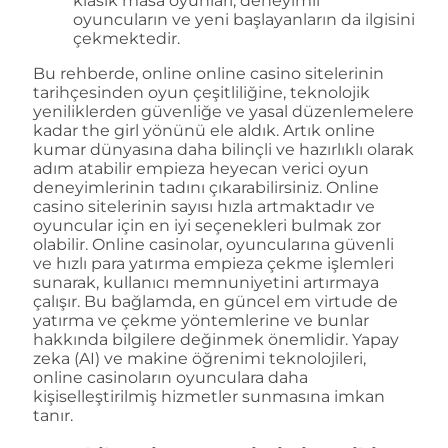
klasik masa oyunları, deneyimli
oyuncuların ve yeni başlayanların da ilgisini
çekmektedir.
Bu rehberde, online online casino sitelerinin
tarihçesinden oyun çeşitliliğine, teknolojik
yeniliklerden güvenliğe ve yasal düzenlemelere
kadar the girl yönünü ele aldık. Artık online
kumar dünyasına daha bilinçli ve hazırlıklı olarak
adım atabilir empieza heyecan verici oyun
deneyimlerinin tadını çıkarabilirsiniz. Online
casino sitelerinin sayısı hızla artmaktadır ve
oyuncular için en iyi seçenekleri bulmak zor
olabilir. Online casinolar, oyuncularına güvenli
ve hızlı para yatırma empieza çekme işlemleri
sunarak, kullanıcı memnuniyetini artırmaya
çalışır. Bu bağlamda, en güncel em virtude de
yatırma ve çekme yöntemlerine ve bunlar
hakkında bilgilere değinmek önemlidir. Yapay
zeka (AI) ve makine öğrenimi teknolojileri,
online casinoların oyunculara daha
kişiselleştirilmiş hizmetler sunmasına imkan
tanır.