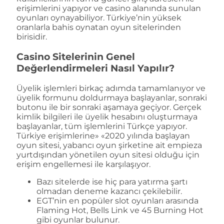
erişimlerini yapıyor ve casino alanında sunulan
oyunları oynayabiliyor. Türkiye’nin yüksek
oranlarla bahis oynatan oyun sitelerinden
birisidir.
Casino Sitelerinin Genel
Değerlendirmeleri Nasıl Yapılır?
Üyelik işlemleri birkaç adımda tamamlanıyor ve
üyelik formunu doldurmaya başlayanlar, sonraki
butonu ile bir sonraki aşamaya geçiyor. Gerçek
kimlik bilgileri ile üyelik hesabını oluşturmaya
başlayanlar, tüm işlemlerini Türkçe yapıyor.
Türkiye erişimlerine» «2020 yılında başlayan
oyun sitesi, yabancı oyun şirketine ait empieza
yurtdışından yönetilen oyun sitesi olduğu için
erişim engellemesi ile karşılaşıyor.
Bazı sitelerde ise hiç para yatırma şartı
olmadan deneme kazancı çekilebilir.
EGT’nin en popüler slot oyunları arasında
Flaming Hot, Bells Link ve 45 Burning Hot
gibi oyunlar bulunur.