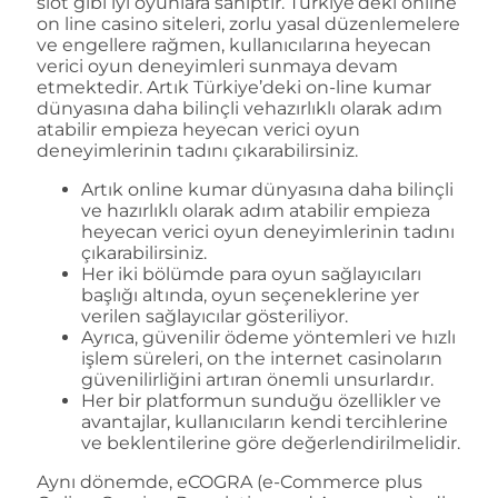
slot gibi iyi oyunlara sahiptir. Türkiye’deki online
on line casino siteleri, zorlu yasal düzenlemelere
ve engellere rağmen, kullanıcılarına heyecan
verici oyun deneyimleri sunmaya devam
etmektedir. Artık Türkiye’deki on-line kumar
dünyasına daha bilinçli vehazırlıklı olarak adım
atabilir empieza heyecan verici oyun
deneyimlerinin tadını çıkarabilirsiniz.
Artık online kumar dünyasına daha bilinçli
ve hazırlıklı olarak adım atabilir empieza
heyecan verici oyun deneyimlerinin tadını
çıkarabilirsiniz.
Her iki bölümde para oyun sağlayıcıları
başlığı altında, oyun seçeneklerine yer
verilen sağlayıcılar gösteriliyor.
Ayrıca, güvenilir ödeme yöntemleri ve hızlı
işlem süreleri, on the internet casinoların
güvenilirliğini artıran önemli unsurlardır.
Her bir platformun sunduğu özellikler ve
avantajlar, kullanıcıların kendi tercihlerine
ve beklentilerine göre değerlendirilmelidir.
Aynı dönemde, eCOGRA (e-Commerce plus