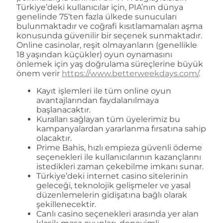
Türkiye’deki kullanıcılar için, PIA’nın dünya
genelinde 75’ten fazla ülkede sunucuları
bulunmaktadır ve coğrafi kısıtlamamaları aşma
konusunda güvenilir bir seçenek sunmaktadır.
Online casinolar, reşit olmayanların (genellikle
18 yaşından küçükler) oyun oynamasını
önlemek için yaş doğrulama süreçlerine büyük
önem verir
https://www.betterweekdays.com/
.
Kayıt işlemleri ile tüm online oyun
avantajlarından faydalanılmaya
başlanacaktır.
Kuralları sağlayan tüm üyelerimiz bu
kampanyalardan yararlanma fırsatına sahip
olacaktır.
Prime Bahis, hızlı empieza güvenli ödeme
seçenekleri ile kullanıcılarının kazançlarını
istedikleri zaman çekebilme imkanı sunar.
Türkiye’deki internet casino sitelerinin
geleceği, teknolojik gelişmeler ve yasal
düzenlemelerin gidişatına bağlı olarak
şekillenecektir.
Canlı casino seçenekleri arasında yer alan