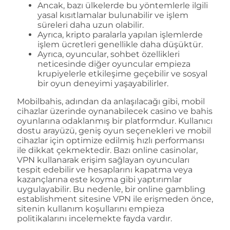
Ancak, bazı ülkelerde bu yöntemlerle ilgili
yasal kısıtlamalar bulunabilir ve işlem
süreleri daha uzun olabilir.
Ayrıca, kripto paralarla yapılan işlemlerde
işlem ücretleri genellikle daha düşüktür.
Ayrıca, oyuncular, sohbet özellikleri
neticesinde diğer oyuncular empieza
krupiyelerle etkileşime geçebilir ve sosyal
bir oyun deneyimi yaşayabilirler.
Mobilbahis, adından da anlaşılacağı gibi, mobil
cihazlar üzerinde oynanabilecek casino ve bahis
oyunlarına odaklanmış bir platformdur. Kullanıcı
dostu arayüzü, geniş oyun seçenekleri ve mobil
cihazlar için optimize edilmiş hızlı performansı
ile dikkat çekmektedir. Bazı online casinolar,
VPN kullanarak erişim sağlayan oyuncuları
tespit edebilir ve hesaplarını kapatma veya
kazançlarına este koyma gibi yaptırımlar
uygulayabilir. Bu nedenle, bir online gambling
establishment sitesine VPN ile erişmeden önce,
sitenin kullanım koşullarını empieza
politikalarını incelemekte fayda vardır.