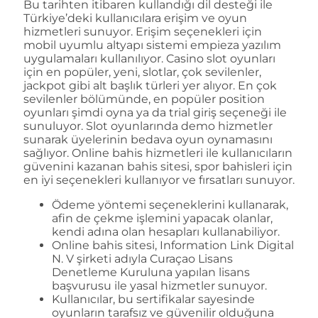
Bu tarihten itibaren kullandığı dil desteği ile
Türkiye’deki kullanıcılara erişim ve oyun
hizmetleri sunuyor. Erişim seçenekleri için
mobil uyumlu altyapı sistemi empieza yazılım
uygulamaları kullanılıyor. Casino slot oyunları
için en popüler, yeni, slotlar, çok sevilenler,
jackpot gibi alt başlık türleri yer alıyor. En çok
sevilenler bölümünde, en popüler position
oyunları şimdi oyna ya da trial giriş seçeneği ile
sunuluyor. Slot oyunlarında demo hizmetler
sunarak üyelerinin bedava oyun oynamasını
sağlıyor. Online bahis hizmetleri ile kullanıcıların
güvenini kazanan bahis sitesi, spor bahisleri için
en iyi seçenekleri kullanıyor ve fırsatları sunuyor.
Ödeme yöntemi seçeneklerini kullanarak,
afin de çekme işlemini yapacak olanlar,
kendi adına olan hesapları kullanabiliyor.
Online bahis sitesi, Information Link Digital
N. V şirketi adıyla Curaçao Lisans
Denetleme Kuruluna yapılan lisans
başvurusu ile yasal hizmetler sunuyor.
Kullanıcılar, bu sertifikalar sayesinde
oyunların tarafsız ve güvenilir olduğuna