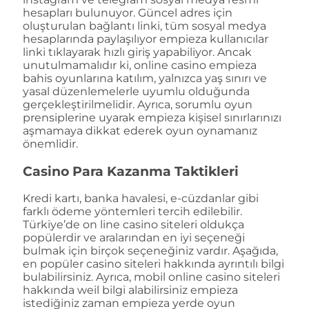
hesapları bulunuyor. Güncel adres için
oluşturulan bağlantı linki, tüm sosyal medya
hesaplarında paylaşılıyor empieza kullanıcılar
linki tıklayarak hızlı giriş yapabiliyor. Ancak
unutulmamalıdır ki, online casino empieza
bahis oyunlarına katılım, yalnızca yaş sınırı ve
yasal düzenlemelerle uyumlu olduğunda
gerçekleştirilmelidir. Ayrıca, sorumlu oyun
prensiplerine uyarak empieza kişisel sınırlarınızı
aşmamaya dikkat ederek oyun oynamanız
önemlidir.
Casino Para Kazanma Taktikleri
Kredi kartı, banka havalesi, e-cüzdanlar gibi
farklı ödeme yöntemleri tercih edilebilir.
Türkiye’de on line casino siteleri oldukça
popülerdir ve aralarından en iyi seçeneği
bulmak için birçok seçeneğiniz vardır. Aşağıda,
en popüler casino siteleri hakkında ayrıntılı bilgi
bulabilirsiniz. Ayrıca, mobil online casino siteleri
hakkında weil bilgi alabilirsiniz empieza
istediğiniz zaman empieza yerde oyun