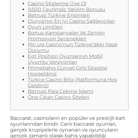
Casino Sitelerine Üye Ol
%500 Çevri̇msi̇z Yatirim Bonusu
Betrupi Türkiye Erişimleri
Dünya’nın En İyi Casino Sağlayıcıları
Oyun Limitleri
Bonus Kampanyaları Ve Zengin
Promosyon Seçenekleri
Pin Up Casino’nun Türkiye’deki Yasal
Durumu
Egt Position Oyunlarının Mobil
Uyumlu Versiyonları
Primebahis Güncel Giriş Sitesine
Hoşgeldiniz
Türkçe Casino Bilgi Platformuna Hoş
Geldiniz!
Betrupi Para Çekme İşlemi
Öne Çıkan Casino Siteleri
Baccarat, casinoların en popüler ve prestijli kart
oyunlarından biridir. Canlı baccarat oyunları,
gerçek krupiyelerle oynanan ve oyuncuların
gerçek zamanlı olarak bahis yapabildiği